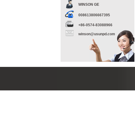
WINSON GE
008613806667395
+86-0574-83088966
winson@usunpd.com