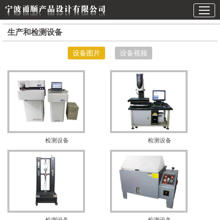
生产和检测设备
设备图片
设备视频
检测设备
检测设备