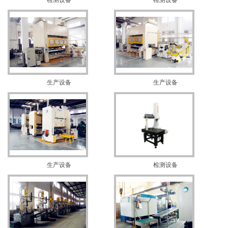
检测设备
检测设备
生产设备
生产设备
生产设备
检测设备